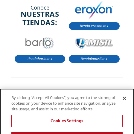
Conoce
NUESTRAS
TIENDAS:
tienda.eroxon.mx
tiendabarlo.mx
tiendalamisil.mx
La información proporcionada en este sitio web está
By clicking “Accept All Cookies”, you agree to the storing of
destinada únicamente para uso informativo y no
cookies on your device to enhance site navigation, analyze
sustituye el consejo médico profesional. Siempre debes
site usage, and assist in our marketing efforts.
consultar a un profesional de la salud antes de tomar o
descontinuar cualquier medicamento o tratamiento.
Cookies Settings